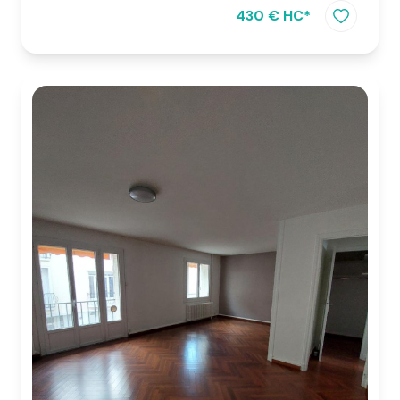
430 € HC*