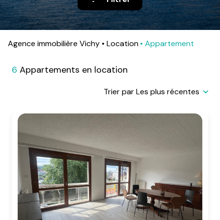
alerte
e-
mail
Agence immobilière Vichy
Location
Appartement
contact
6
Appartements en location
Trier par Les plus récentes