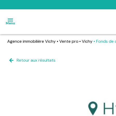
Menu
Agence immobilière Vichy
Vente pro
Vichy
Fonds de
accueil
vendre
Retour aux résultats
acheter
louer
gérer
mon
bien