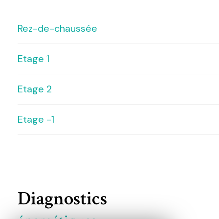
Rez-de-chaussée
Etage 1
salle
Cuisine
Etage 2
salle
Etage -1
chambre
chambre
réserve
salle d'eau
dégagement
Diagnostics