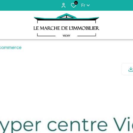
0
Fr
 commerce