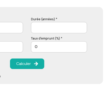
Durée (années) *
Taux d'emprunt (%) *
Calculer
s