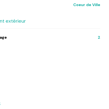
Coeur de Ville
t extérieur
tage
2
s