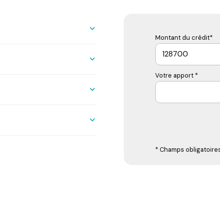
Montant du crédit*
60 m²
Votre apport *
15 m²
40 m²
18 m²
15 m²
* Champs obligatoire
30 m²
3 m²
6 m²