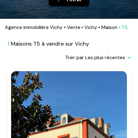
alerte
e-
mail
Agence immobilière Vichy
Vente
Vichy
Maison
T5
contact
1
Maisons T5 à vendre sur Vichy
Trier par Les plus récentes