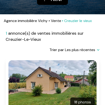
alerte
e-
mail
Agence immobilière Vichy
Vente
Creuzier le vieux
contact
1
annonce(s) de ventes immobilières sur
Creuzier-Le-Vieux
Trier par Les plus récentes
18 photos