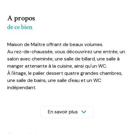
A propos
de ce bien
Maison de Maître
offrant de beaux volumes.
Au rez-de-chaussée, vous découvrirez une entrée, un
salon avec cheminée, une salle de billard, une salle à
manger attenante à la cuisine, ainsi qu'un WC.
À l'étage, le palier dessert quatre grandes chambres,
une salle de bains, une salle d'eau et un WC
indépendant.
Au dernier niveau, une vaste pièce, idéale en salle de
jeux, espace de loisirs ou bureau, est complétée par
une chambre attenante.
En savoir plus
À l'extérieur, la propriété dispose d'une piscine, d'un
pigeonnier et de nombreuses dépendances
comprenant une grange, une écurie et un local