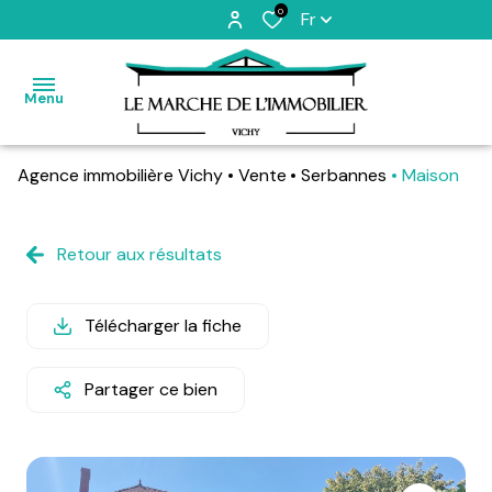
0
Fr
Menu
Agence immobilière Vichy
Vente
Serbannes
Maison
accueil
vendre
Retour aux résultats
acheter
Télécharger la fiche
louer
gérer
Partager ce bien
mon
bien