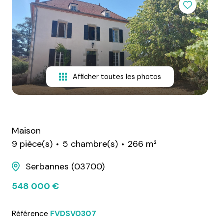
alerte
e-
mail
contact
Afficher toutes les photos
Maison
9 pièce(s)
5 chambre(s)
266 m²
Serbannes (03700)
548 000 €
Référence
FVDSV0307